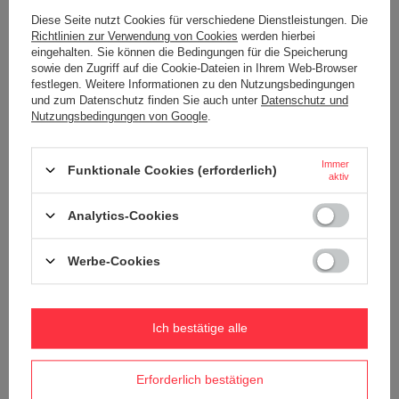
Diese Seite nutzt Cookies für verschiedene Dienstleistungen. Die
Richtlinien zur Verwendung von Cookies
werden hierbei
eingehalten. Sie können die Bedingungen für die Speicherung
UNSER BESTSELLER
sowie den Zugriff auf die Cookie-Dateien in Ihrem Web-Browser
festlegen. Weitere Informationen zu den Nutzungsbedingungen
Thermobecher mit gravur Contigo
Personalisierbarer thermobecher
und zum Datenschutz finden Sie auch unter
Datenschutz und
West Loop 2.0 - Orange
Contigo West Loop 470ml -
Schwarz
Nutzungsbedingungen von Google
.
26,46 €
/
stk.
26,46 €
/
stk.
+ Auf die vergleichsliste
Immer
Funktionale Cookies (erforderlich)
+ Auf die vergleichsliste
aktiv
Analytics-Cookies
Werbe-Cookies
Ich bestätige alle
Thermobecher mit gravur Contigo
Thermobecher Contigo West Loop
Erforderlich bestätigen
West Loop 2.0 470ml - Pink Matte
2.0 470ml - Blau