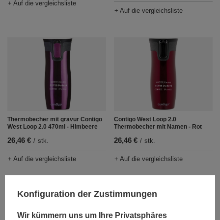
+ Auf die vergleichsliste
+ Auf die vergleichsliste
Thermobecher mit gravur Contigo
Contigo West Loop 2.0
West Loop 2.0 470ml - Himbeere
Thermobecher mit Namen - Rot
26,46 €
26,46 €
/
stk.
/
stk.
+ Auf die vergleichsliste
+ Auf die vergleichsliste
Konfiguration der Zustimmungen
Wir kümmern uns um Ihre Privatsphäres