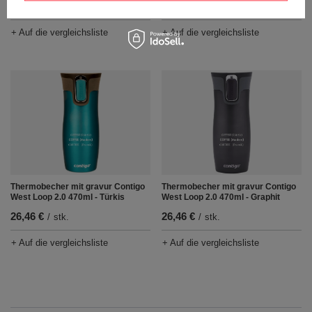
26,46 €
26,46 €
/
stk.
/
stk.
+ Auf die vergleichsliste
+ Auf die vergleichsliste
Thermobecher mit gravur Contigo
Thermobecher mit gravur Contigo
West Loop 2.0 470ml - Türkis
West Loop 2.0 470ml - Graphit
26,46 €
26,46 €
/
stk.
/
stk.
+ Auf die vergleichsliste
+ Auf die vergleichsliste