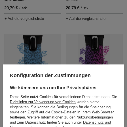
Weiß Metallic
Metallic
20,79 €
20,79 €
/
stk.
/
stk.
+ Auf die vergleichsliste
+ Auf die vergleichsliste
Konfiguration der Zustimmungen
Contigo West Loop Mini 300ml
Contigo West Loop Mini
Thermobecher - Glamour Blue -
Thermobecher 300ml - Glamour -
Wir kümmern uns um Ihre Privatsphäres
Metallic Blue
Schwarz Metallic
Diese Seite nutzt Cookies für verschiedene Dienstleistungen. Die
20,79 €
20,79 €
/
stk.
/
stk.
Richtlinien zur Verwendung von Cookies
werden hierbei
eingehalten. Sie können die Bedingungen für die Speicherung
+ Auf die vergleichsliste
+ Auf die vergleichsliste
sowie den Zugriff auf die Cookie-Dateien in Ihrem Web-Browser
festlegen. Weitere Informationen zu den Nutzungsbedingungen
und zum Datenschutz finden Sie auch unter
Datenschutz und