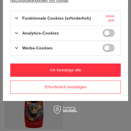
Nutzungsbedingungen von Google
.
Immer
Funktionale Cookies (erforderlich)
aktiv
Analytics-Cookies
Contigo West Loop Mini 300ml
Contigo West Loop Mini 300ml
Werbe-Cookies
Thermobecher - Berge - Lakeside
Thermobecher - Katze - Lakeside
20,79 €
20,79 €
/
stk.
/
stk.
+ Auf die vergleichsliste
+ Auf die vergleichsliste
Ich bestätige alle
Erforderlich bestätigen