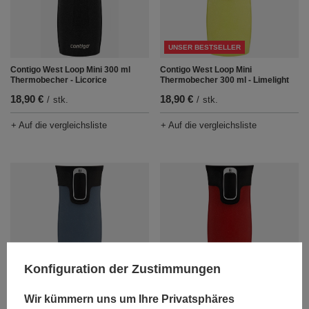
UNSER BESTSELLER
Contigo West Loop Mini 300 ml
Contigo West Loop Mini
Thermobecher - Licorice
Thermobecher 300 ml - Limelight
18,90 €
18,90 €
/
stk.
/
stk.
+ Auf die vergleichsliste
+ Auf die vergleichsliste
Konfiguration der Zustimmungen
Contigo West Loop Mini
Contigo West Loop Mini
Thermobecher 300ml - Lakeside
Thermobecher 300 ml - Goji Berry
Wir kümmern uns um Ihre Privatsphäres
18,90 €
18,90 €
/
stk.
/
stk.