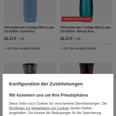
UNSER BESTSELLER
Thermobecher Contigo West Loop
Thermobecher Contigo West Loop
2.0 470ml - Earl Grey
2.0 470ml - Biscay Bay
32,13 €
32,13 €
/
stk.
/
stk.
+ Auf die vergleichsliste
+ Auf die vergleichsliste
Konfiguration der Zustimmungen
Wir kümmern uns um Ihre Privatsphäres
UNSER BESTSELLER
Diese Seite nutzt Cookies für verschiedene Dienstleistungen. Die
Thermobecher Contigo West Loop
Thermobecher Contigo West Loop
Richtlinien zur Verwendung von Cookies
werden hierbei
2.0 470ml - Latte
2.0 470ml - Rot
eingehalten. Sie können die Bedingungen für die Speicherung