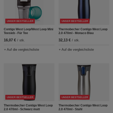
UNSER BESTSELLER
UNSER BESTSELLER
Thermobecher Contigo West Loop
Contigo West Loop/West Loop Mini
2.0 470ml - Monaco Blau
Teesieb - Für Tee
32,13 €
16,07 €
/
stk.
/
stk.
+ Auf die vergleichsliste
+ Auf die vergleichsliste
UNSER BESTSELLER
UNSER BESTSELLER
Thermobecher Contigo West Loop
Thermobecher Contigo West Loop
2.0 470ml - Schwarz matt
2.0 470ml - Stahl