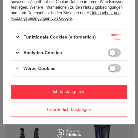
20,79 €
32,13 €
/
stk.
/
stk.
sowie den Zugriff auf die Cookie-Dateien in Ihrem Web-Browser
festlegen. Weitere Informationen zu den Nutzungsbedingungen
+ Auf die vergleichsliste
+ Auf die vergleichsliste
und zum Datenschutz finden Sie auch unter
Datenschutz und
Nutzungsbedingungen von Google
.
Immer
Funktionale Cookies (erforderlich)
aktiv
Analytics-Cookies
Werbe-Cookies
UNSER BESTSELLER
Thermobecher Contigo West Loop
Thermobecher Contigo West Loop
2.0 470ml - Orange
2.0 470ml - Graphit matt
Ich bestätige alle
20,79 €
32,13 €
/
stk.
/
stk.
+ Auf die vergleichsliste
+ Auf die vergleichsliste
Erforderlich bestätigen