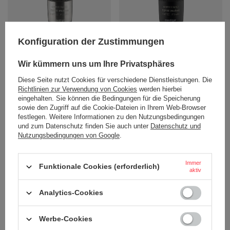
Personalisierbarer thermobecher
Personalisierbarer thermobecher
Konfiguration der Zustimmungen
Contigo Transit (Metra) 470ml -
Contigo Transit (Metra) 470ml -
Silber
Schwarz
Wir kümmern uns um Ihre Privatsphäres
32,11 €
32,11 €
/
stk.
/
stk.
Diese Seite nutzt Cookies für verschiedene Dienstleistungen. Die
+ Auf die vergleichsliste
+ Auf die vergleichsliste
Richtlinien zur Verwendung von Cookies
werden hierbei
eingehalten. Sie können die Bedingungen für die Speicherung
sowie den Zugriff auf die Cookie-Dateien in Ihrem Web-Browser
festlegen. Weitere Informationen zu den Nutzungsbedingungen
und zum Datenschutz finden Sie auch unter
Datenschutz und
Nutzungsbedingungen von Google
.
BESTELLUNGEN
Immer
Funktionale Cookies (erforderlich)
aktiv
Bestellungsstatus
Analytics-Cookies
Tracking der Bestellung
Ich möchte die Ware reklamieren
Werbe-Cookies
Ich möchte vom Vertrag zurücktreten