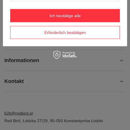
Ich möchte die Ware umtauschen
Ich bestätige alle
Kontakt
Erforderlich bestätigen
Konto
Informationen
Kontakt
b2b@redbird.pl
Red Bird
,
Łódzka 27/29
,
95-050
Konstantynów Łódzki