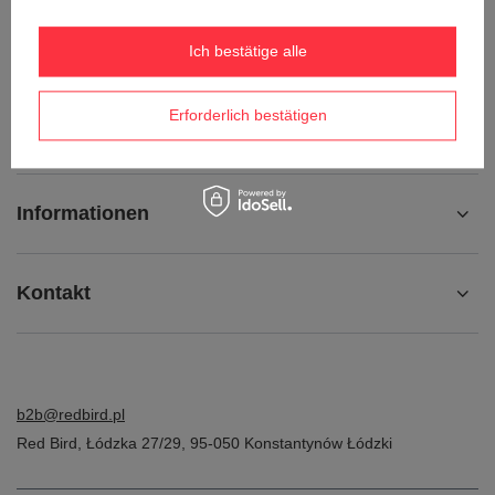
Ich möchte die Ware umtauschen
Kontakt
Ich bestätige alle
Erforderlich bestätigen
Konto
Informationen
Kontakt
b2b@redbird.pl
Red Bird
,
Łódzka 27/29
,
95-050
Konstantynów Łódzki