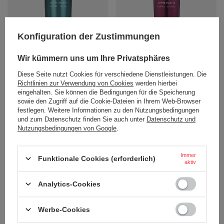
Konfiguration der Zustimmungen
Thermobecher mit gravur Contigo
Thermobecher mit gravur Contigo
Huron 470ml - Biscay Bay
Huron 470ml - Vivacious
18,88 €
18,88 €
/
stk.
/
stk.
Wir kümmern uns um Ihre Privatsphäres
Diese Seite nutzt Cookies für verschiedene Dienstleistungen. Die
+ Auf die vergleichsliste
+ Auf die vergleichsliste
Richtlinien zur Verwendung von Cookies
werden hierbei
eingehalten. Sie können die Bedingungen für die Speicherung
sowie den Zugriff auf die Cookie-Dateien in Ihrem Web-Browser
festlegen. Weitere Informationen zu den Nutzungsbedingungen
und zum Datenschutz finden Sie auch unter
Datenschutz und
Nutzungsbedingungen von Google
.
BESTELLUNGEN
Immer
Funktionale Cookies (erforderlich)
aktiv
Bestellungsstatus
Tracking der Bestellung
Analytics-Cookies
Ich möchte die Ware reklamieren
Werbe-Cookies
Ich möchte vom Vertrag zurücktreten