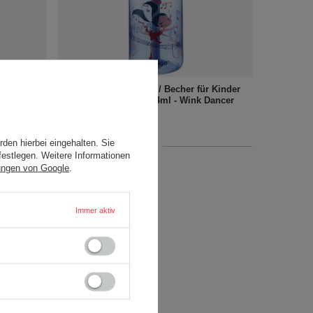
r Kinder
Trinkflasche für Kinder / Becher für Kinder
e Green
Contigo Gizmo Flip 414ml - Wink Dancer
17,01 €
/
stk.
den hierbei eingehalten. Sie
+ Auf die vergleichsliste
festlegen. Weitere Informationen
ungen von Google
.
Immer aktiv