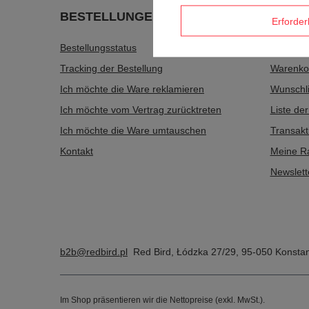
BESTELLUNGEN
Konto
Erforder
Bestellungsstatus
Registri
Tracking der Bestellung
Warenko
Ich möchte die Ware reklamieren
Wunschli
Ich möchte vom Vertrag zurücktreten
Liste de
Ich möchte die Ware umtauschen
Transakt
Kontakt
Meine R
Newslett
b2b@redbird.pl
Red Bird
,
Łódzka 27/29
,
95-050
Konstan
Im Shop präsentieren wir die Nettopreise (exkl. MwSt.).