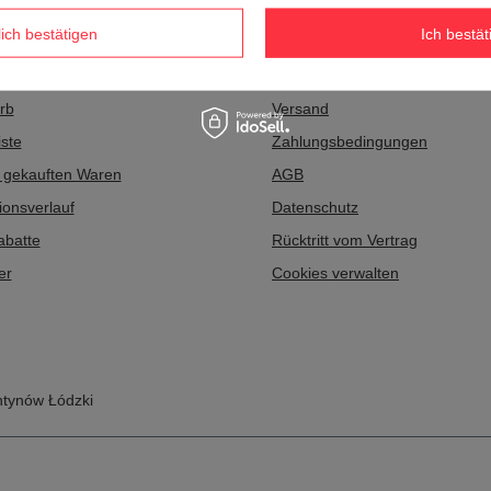
Informationen
lich bestätigen
Ich bestät
eren Sie sich als Großhändler
Impressum
rb
Versand
ste
Zahlungsbedingungen
r gekauften Waren
AGB
ionsverlauf
Datenschutz
abatte
Rücktritt vom Vertrag
er
Cookies verwalten
tynów Łódzki