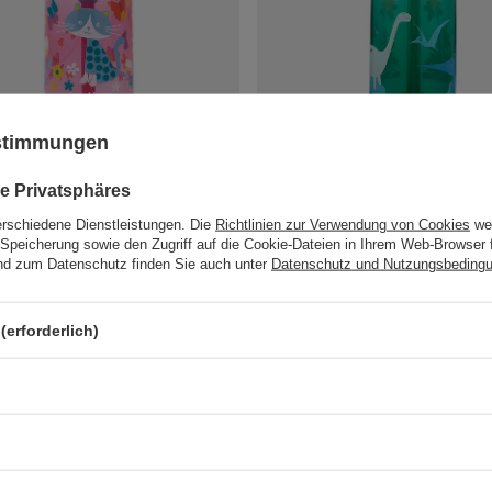
ustimmungen
he für Kinder - Becher für Kinder
Trinkflasche für Kinder - Becher fü
izmo Flip 414ml - Cherry Cat
Contigo Gizmo Flip 414ml - Jungl
Dino
e Privatsphäres
stk.
17,01 €
/
stk.
erschiedene Dienstleistungen. Die
Richtlinien zur Verwendung von Cookies
wer
vergleichsliste
Speicherung sowie den Zugriff auf die Cookie-Dateien in Ihrem Web-Browser 
+ Auf die vergleichsliste
d zum Datenschutz finden Sie auch unter
Datenschutz und Nutzungsbeding
(erforderlich)