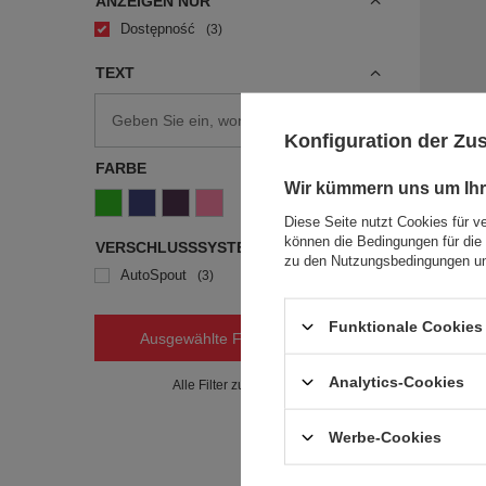
ANZEIGEN NUR
Dostępność
3
TEXT
Konfiguration der Z
Trinkflasc
Contigo G
FARBE
17,01 €
Wir kümmern uns um Ihr
/
Diese Seite nutzt Cookies für v
+ Auf die 
können die Bedingungen für die 
VERSCHLUSSSYSTEM
zu den Nutzungsbedingungen un
AutoSpout
3
Funktionale Cookies 
Ausgewählte Filter anwenden
Analytics-Cookies
Alle Filter zurücksetzen
Werbe-Cookies