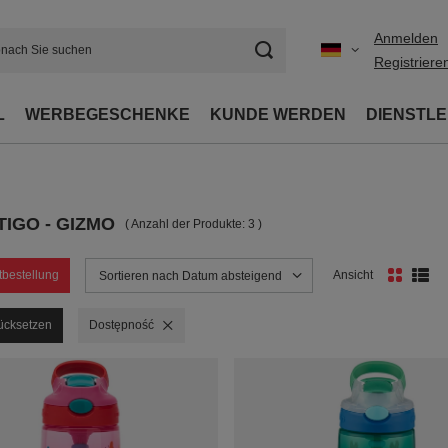
Anmelden
Registriere
L
WERBEGESCHENKE
KUNDE WERDEN
DIENSTL
IGO - GIZMO
( Anzahl der Produkte:
3
)
tbestellung
Ansicht
Sortierung ändern
Sortieren nach Datum absteigend
rücksetzen
Filter entfernen
Dostępność