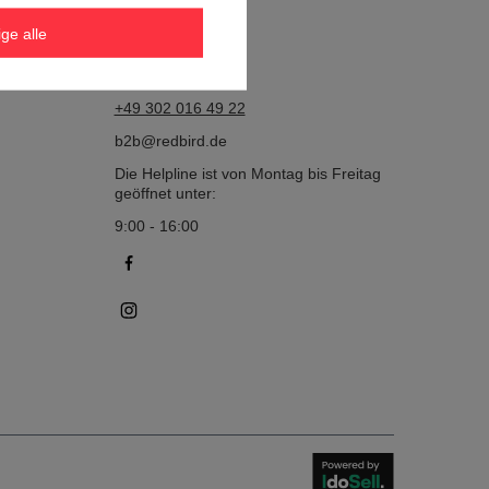
Kontakt
ige alle
Uber Uns
+49 302 016 49 22
b2b@redbird.de
Die Helpline ist von Montag bis Freitag
geöffnet unter:
9:00 - 16:00