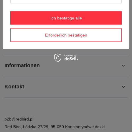
Ich möchte vom Vertrag zurücktreten
Ich möchte die Ware umtauschen
Ich bestätige alle
Kontakt
Erforderlich bestätigen
Konto
Informationen
Kontakt
b2b@redbird.pl
Red Bird
,
Łódzka 27/29
,
95-050
Konstantynów Łódzki