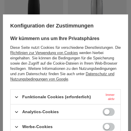
Konfiguration der Zustimmungen
Thermoflasche Contigo Ashland
Thermoflasche Contigo Ashland
Chill 590ml - Matt Schwarze
Chill 590ml - Silber
Wir kümmern uns um Ihre Privatsphäres
30,24 €
30,24 €
/
stk.
/
stk.
Diese Seite nutzt Cookies für verschiedene Dienstleistungen. Die
Richtlinien zur Verwendung von Cookies
werden hierbei
+ Auf die vergleichsliste
+ Auf die vergleichsliste
eingehalten. Sie können die Bedingungen für die Speicherung
sowie den Zugriff auf die Cookie-Dateien in Ihrem Web-Browser
festlegen. Weitere Informationen zu den Nutzungsbedingungen
und zum Datenschutz finden Sie auch unter
Datenschutz und
Nutzungsbedingungen von Google
.
BESTELLUNGEN
Immer
Funktionale Cookies (erforderlich)
aktiv
Bestellungsstatus
Analytics-Cookies
Tracking der Bestellung
Ich möchte die Ware reklamieren
Werbe-Cookies