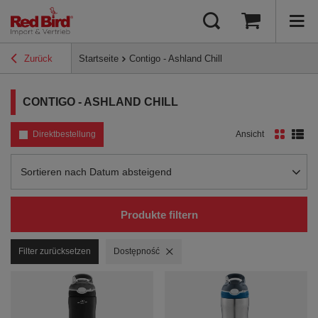
Zurück
Startseite
Contigo - Ashland Chill
CONTIGO - ASHLAND CHILL
Direktbestellung
Ansicht
Sortierung ändern
Sortieren nach Datum absteigend
Produkte filtern
Filter zurücksetzen
Filter entfernen
Dostępność