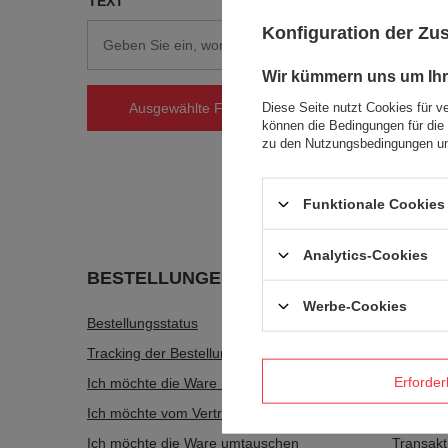
TEXT
Konfiguration der Z
Wir kümmern uns um Ihr
Aka Tori
Gravur -
Diese Seite nutzt Cookies für v
Ausgewählte Filter anwenden
54,63 €
/
können die Bedingungen für die 
zu den Nutzungsbedingungen un
+ Auf die 
Funktionale Cookies 
Analytics-Cookies
BESTELLUNGEN
Konto
Werbe-Cookies
Bestellungsstatus
Registri
Tracking der Bestellung
Warenko
Erforder
Ich möchte die Ware reklamieren
Wunschli
Ich möchte vom Vertrag zurücktreten
Liste de
Ich möchte die Ware umtauschen
Transakt