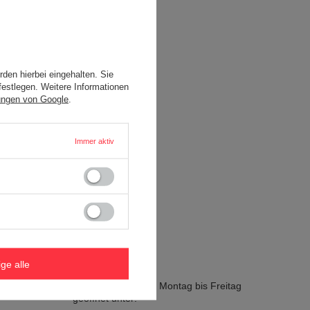
den hierbei eingehalten. Sie
festlegen. Weitere Informationen
ungen von Google
.
Immer aktiv
Kontakt
Uber Uns
+49 302 016 49 22
ige alle
b2b@redbird.de
Die Helpline ist von Montag bis Freitag
geöffnet unter: