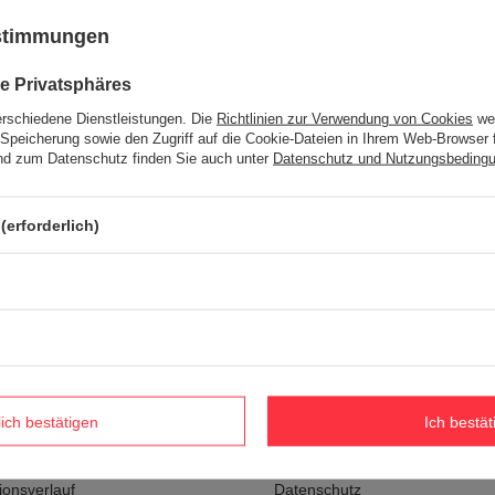
ustimmungen
e Privatsphäres
 Damaszener-Santokumesser 7" mit
 Tokyo Hammer
erschiedene Dienstleistungen. Die
Richtlinien zur Verwendung von Cookies
wer
stk.
Speicherung sowie den Zugriff auf die Cookie-Dateien in Ihrem Web-Browser 
d zum Datenschutz finden Sie auch unter
Datenschutz und Nutzungsbeding
vergleichsliste
(erforderlich)
Informationen
eren Sie sich als Großhändler
Impressum
rb
Versand
lich bestätigen
Ich bestät
ste
Zahlungsbedingungen
r gekauften Waren
AGB
ionsverlauf
Datenschutz