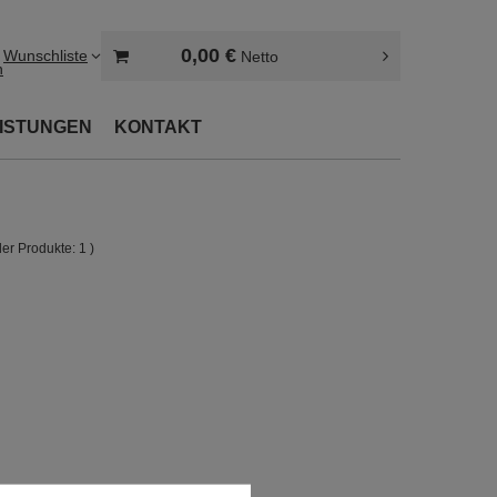
0,00 €
Wunschliste
Netto
n
EISTUNGEN
KONTAKT
der Produkte:
1
)