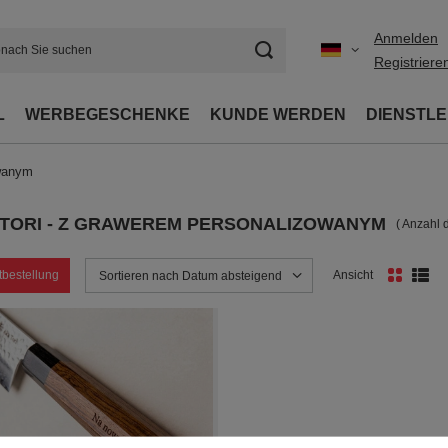
Anmelden
Registriere
L
WERBEGESCHENKE
KUNDE WERDEN
DIENSTL
owanym
 TORI - Z GRAWEREM PERSONALIZOWANYM
( Anzahl 
tbestellung
Ansicht
Sortierung ändern
Sortieren nach Datum absteigend