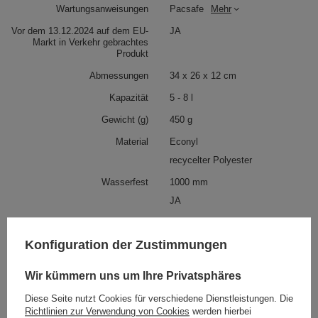
Wartungsanweisungen
Pacsafe
Mehr
Vor dem 13.12.2024 auf dem EU-
JA
Markt in Verkehr gebrachtes
Produkt
Abmessungen
34 x 26 x 12 cm
Kapazität
5 - 8 l
Gewicht (g)
450 g
Material
Econyl
recycelter Polyester
Wasserfest
1000 mm
JA
Externe Flaschentasche
JA
Konfiguration der Zustimmungen
Tablet-Tasche
Ja
Technologien
ZIP TAB
Wir kümmern uns um Ihre Privatsphäres
Exomesh
Mehr
Diese Seite nutzt Cookies für verschiedene Dienstleistungen. Die
Carrysafe
Mehr
Richtlinien zur Verwendung von Cookies
werden hierbei