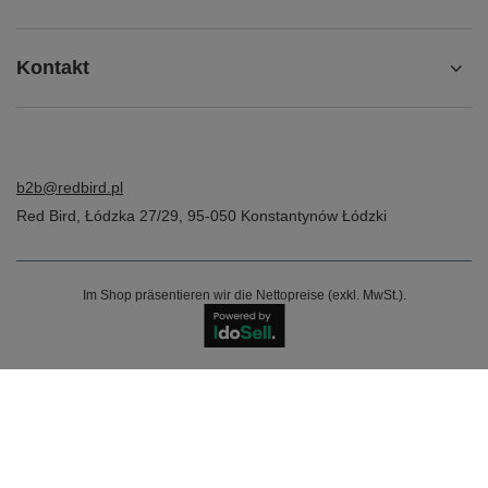
Kontakt
b2b@redbird.pl
Red Bird
,
Łódzka 27/29
,
95-050
Konstantynów Łódzki
Im Shop präsentieren wir die Nettopreise (exkl. MwSt.).
Najlepsze opinie o https://meskarzecz.com/
06.08.26
▼
bardzo dobra jakość i cena