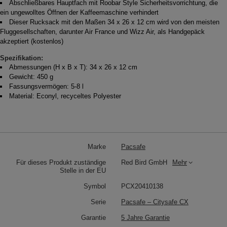
Abschließbares Hauptfach mit Roobar Style Sicherheitsvorrichtung, die
ein ungewolltes Öffnen der Kaffeemaschine verhindert
Dieser Rucksack mit den Maßen 34 x 26 x 12 cm wird von den meisten
Fluggesellschaften, darunter Air France und Wizz Air, als Handgepäck
akzeptiert (kostenlos)
Spezifikation:
Abmessungen (H x B x T): 34 x 26 x 12 cm
Gewicht: 450 g
Fassungsvermögen: 5-8 l
Material: Econyl, recyceltes Polyester
Marke
Pacsafe
Für dieses Produkt zuständige
Red Bird GmbH
Mehr
Stelle in der EU
Symbol
PCX20410138
Serie
Pacsafe – Citysafe CX
Garantie
5 Jahre Garantie