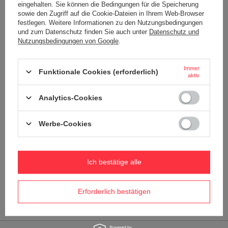
TurnNLock
Mehr
eingehalten. Sie können die Bedingungen für die Speicherung
sowie den Zugriff auf die Cookie-Dateien in Ihrem Web-Browser
ROOBAR™-STIL
festlegen. Weitere Informationen zu den Nutzungsbedingungen
RFID
Mehr
und zum Datenschutz finden Sie auch unter
Datenschutz und
Nutzungsbedingungen von Google
.
Status
Neu
Kabinengepäck
Mehr
Katar Fluggesellschaften
Immer
Funktionale Cookies (erforderlich)
Ryanair
aktiv
Wizz Air
Analytics-Cookies
Wizz Air (frei)
FLUG
Werbe-Cookies
Lufthansa
Air France
Amerikanische Fluglinien
Ich bestätige alle
KLM
easyJet
Erforderlich bestätigen
Geschlecht
Frauen