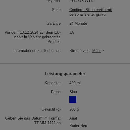
Symbol
2174675-WYN
Serie
Contigo - Streeterville mit
personalisierter gravur
Garantie
24 Monate
Vor dem 13.12.2024 auf dem EU-
JA
Markt in Verkehr gebrachtes
Produkt
Informationen zur Sicherheit
Streeterville
Mehr
Leistungsparameter
Kapazität
420 ml
Farbe
Blau
Gewicht (g)
280 g
Geben Sie das Datum im Format
Arial
TT-MM-JJJJ an
Kurier Neu