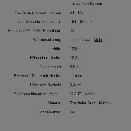
Times New Roman
Hält Getränke warm bis zu:
5 h
Mehr
Hält Getränke kalt bis zu:
15 h
Mehr
Frei von BPA, BPS, Phthalaten
JA
Wärmeisolierung
ThermaLock
Mehr
Höhe
12,8 cm
Höhe ohne Deckel
12,4 cm
Durchmesser
8,5 cm
Breite der Tasse mit Henkel
11,4 cm
Höhe des Deckels
0,4 cm
Spülmaschinenfest
Mehr
NICHT
Mehr
Material
Rostfreier Stahl
Mehr
Doppelwandig
JA