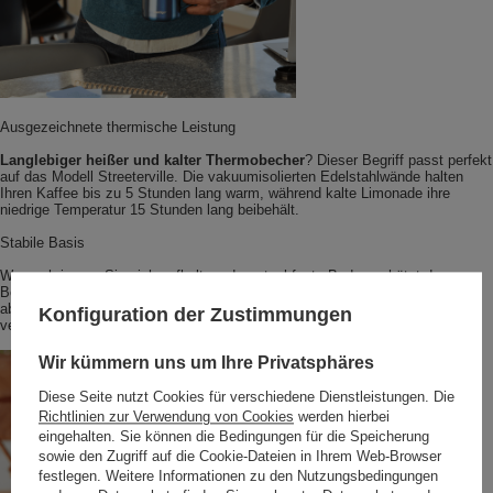
Ausgezeichnete thermische Leistung
Langlebiger heißer und kalter Thermobecher
? Dieser Begriff passt perfekt
auf das Modell Streeterville. Die vakuumisolierten Edelstahlwände halten
Ihren Kaffee bis zu 5 Stunden lang warm, während kalte Limonade ihre
niedrige Temperatur 15 Stunden lang beibehält.
Stabile Basis
Wo auch immer Sie sich aufhalten, der rutschfeste Boden schützt den
Becher vor dem Verrutschen und die Tischoberfläche vor Kratzern. Die
abgerundeten Unterseiten hingegen bieten einen erhöhten Schutz gegen ein
Konfiguration der Zustimmungen
versehentliches Umstoßen des Behälters.
Wir kümmern uns um Ihre Privatsphäres
Diese Seite nutzt Cookies für verschiedene Dienstleistungen. Die
Richtlinien zur Verwendung von Cookies
werden hierbei
eingehalten. Sie können die Bedingungen für die Speicherung
sowie den Zugriff auf die Cookie-Dateien in Ihrem Web-Browser
festlegen. Weitere Informationen zu den Nutzungsbedingungen