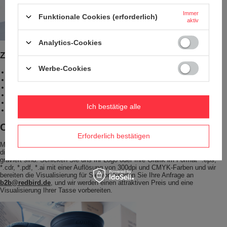
Immer
Funktionale Cookies (erforderlich)
aktiv
Analytics-Cookies
Zusätzliche Vorteile des Modells Contigo Byron
Werbe-Cookies
Problemlose Einhandbedienung.
Vakuumisolierte, doppelte Stahlwände.
Robuster, beschädigungssicherer Edelstahl.
Einteiliger Deckel ohne lose Teile, die verloren gehen können.
Der Deckel ist spülmaschinenfest.
Ich bestätige alle
BPA-frei - in Übereinstimmung mit der geltenden Gesetzgebung.
Contigo mit deinem Print
Erforderlich bestätigen
Möchten Sie Ihre Marke von der Masse abheben? Entscheiden Sie sich für
die kultigen Contigo-Produkte, die mit Ihrem Firmenlogo bedruckt oder
graviert sind. Schicken Sie uns Ihr Logo oder Ihre Grafik im Format *.eps,
*.cdr, *.pdf, *.ai mit einer Auflösung von 300dpi und CMYK-Farben und wir
bereiten die Visualisierung für Sie vor. Senden Sie Ihre Anfrage an
b2b@redbird.de
, und wir werden einen attraktiven Preis und eine
Visualisierung Ihrer Tasse vorbereiten.