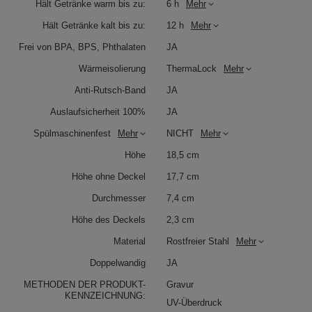
Hält Getränke warm bis zu:
6 h
Mehr
Hält Getränke kalt bis zu:
12 h
Mehr
Frei von BPA, BPS, Phthalaten
JA
Wärmeisolierung
ThermaLock
Mehr
Anti-Rutsch-Band
JA
Auslaufsicherheit 100%
JA
Spülmaschinenfest
Mehr
NICHT
Mehr
Höhe
18,5 cm
Höhe ohne Deckel
17,7 cm
Durchmesser
7,4 cm
Höhe des Deckels
2,3 cm
Material
Rostfreier Stahl
Mehr
Doppelwandig
JA
METHODEN DER PRODUKT-
Gravur
KENNZEICHNUNG:
UV-Überdruck