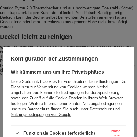
Contigo Byron 2.0 Thermobecher sind aus hochwertigem Edelstahl (Körper)
und strapazierfähigem Kunststoff (Deckel, Anti-Rutsch-Band) gefertigt.
Dadurch kann der Becher selbst bei leichtem Anstoßen an einen harten
Gegenstand oder beim Fallenlassen aus geringer Höhe nicht beschädigt
werden.
Deckel leicht zu reinigen
Wenn Sie Wert auf Hygiene und Reinigungsfreundlichkeit legen, haben wir
gute Nachrichten für Sie. Jeder Winkel des Deckels des Contigo Byron 2.0
Thermobechers lässt sich ganz einfach reinigen. Und das gilt sowohl für die
Konfiguration der Zustimmungen
Reinigung von Hand als auch für die Reinigung in der Spülmaschine. Der
Deckel, mit dem jeder Byron 2.0 Thermobecher ausgestattet ist, ist auch für
die automatische Reinigung geeignet. Um die Effizienz zu erhöhen, öffnen
Wir kümmern uns um Ihre Privatsphäres
Sie das Mundstück des Bechers, bevor Sie ihn in die Spülmaschine stellen.
Diese Seite nutzt Cookies für verschiedene Dienstleistungen. Die
Richtlinien zur Verwendung von Cookies
werden hierbei
eingehalten. Sie können die Bedingungen für die Speicherung
sowie den Zugriff auf die Cookie-Dateien in Ihrem Web-Browser
festlegen. Weitere Informationen zu den Nutzungsbedingungen
und zum Datenschutz finden Sie auch unter
Datenschutz und
Nutzungsbedingungen von Google
.
Immer
Funktionale Cookies (erforderlich)
aktiv