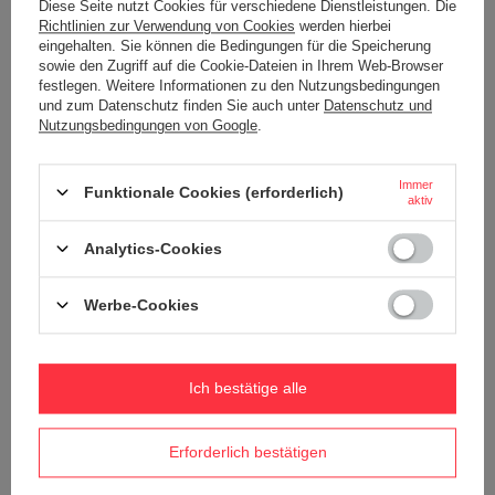
Diese Seite nutzt Cookies für verschiedene Dienstleistungen. Die
Richtlinien zur Verwendung von Cookies
werden hierbei
eingehalten. Sie können die Bedingungen für die Speicherung
sowie den Zugriff auf die Cookie-Dateien in Ihrem Web-Browser
festlegen. Weitere Informationen zu den Nutzungsbedingungen
29,30 €
29,30 €
/
stk.
/
stk.
und zum Datenschutz finden Sie auch unter
Datenschutz und
Nutzungsbedingungen von Google
.
+ Auf die vergleichsliste
+ Auf die vergleichsliste
Immer
Funktionale Cookies (erforderlich)
aktiv
Analytics-Cookies
Werbe-Cookies
Ich bestätige alle
26,28 €
26,28 €
/
stk.
/
stk.
+ Auf die vergleichsliste
+ Auf die vergleichsliste
Erforderlich bestätigen