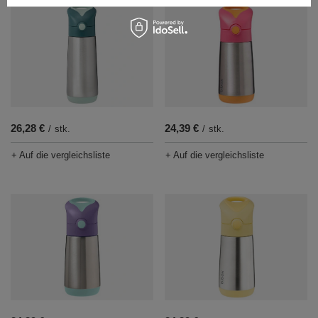
26,28 €
24,39 €
/
stk.
/
stk.
+ Auf die vergleichsliste
+ Auf die vergleichsliste