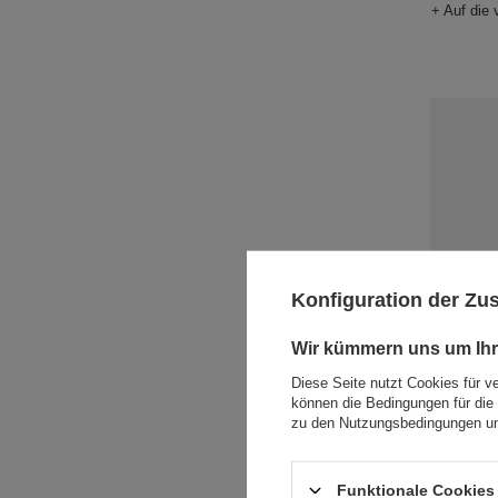
+ Auf die 
Konfiguration der Z
Exklusive
Wir kümmern uns um Ihr
Messer au
Geschenk
Diese Seite nutzt Cookies für v
können die Bedingungen für die 
37,62 €
/
zu den Nutzungsbedingungen un
+ Auf die 
Funktionale Cookies 