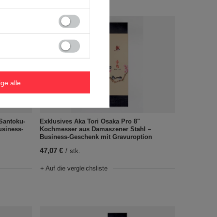
ige alle
 Santoku-
Exklusives Aka Tori Osaka Pro 8"
usiness-
Kochmesser aus Damaszener Stahl –
Business-Geschenk mit Gravuroption
47,07 €
/
stk.
+ Auf die vergleichsliste