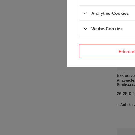
Analytics-Cookies
Werbe-Cookies
Erforder
Exklusive
Allzweck
Business
26,28 €
/
+ Auf die 