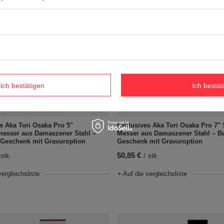
lich bestätigen
Ich bestät
s Aka Tori Osaka Pro 5"
Exklusives Aka Tori Osaka Pro 7"
messer aus Damaszener Stahl –
Messer aus Damaszener Stahl – B
-Geschenk mit Gravuroption
Geschenk mit Gravuroption
50,85 €
stk.
/
stk.
vergleichsliste
+ Auf die vergleichsliste