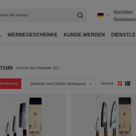
Anmelden
Registriere
L
WERBEGESCHENKE
KUNDE WERDEN
DIENSTL
TORI
( Anzahl der Produkte:
28
)
tbestellung
Ansicht
Sortierung ändern
Sortieren nach Datum absteigend