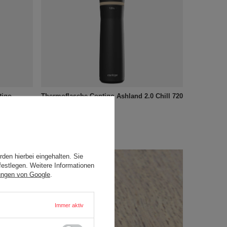
tigo
Thermoflasche Contigo Ashland 2.0 Chill 720
cier
ml - Licorice
30,24 €
/
stk.
den hierbei eingehalten. Sie
festlegen. Weitere Informationen
ungen von Google
.
Immer aktiv