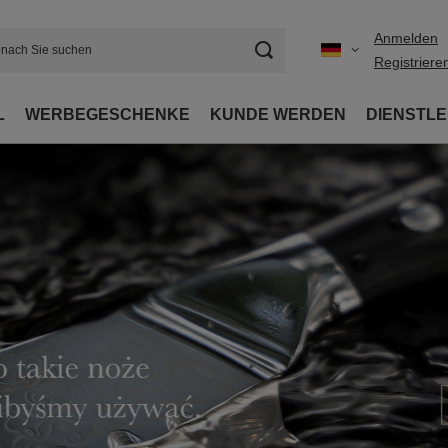
Anmelden
Registriere
L
WERBEGESCHENKE
KUNDE WERDEN
DIENSTL