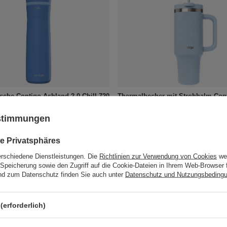
sche Contigo Ashland 2.0 Chill 720
Thermalbecher mit Strohhalm Con
r Jay
Streeterville Tumbler 1200 ml - Gla
ustimmungen
28,35 €
stk.
/
stk.
e Privatsphäres
erschiedene Dienstleistungen. Die
Richtlinien zur Verwendung von Cookies
wer
Speicherung sowie den Zugriff auf die Cookie-Dateien in Ihrem Web-Browser 
d zum Datenschutz finden Sie auch unter
Datenschutz und Nutzungsbeding
(erforderlich)