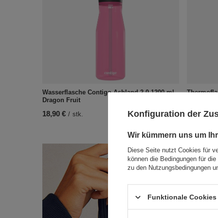
Wasserflasche Contigo Ashland 2.0 1200 ml -
Thermofla
Dragon Fruit
ml - Stella
Konfiguration der Z
18,90 €
30,24 €
/
stk.
/
Wir kümmern uns um Ihr
Diese Seite nutzt Cookies für v
können die Bedingungen für die 
zu den Nutzungsbedingungen un
Funktionale Cookies 