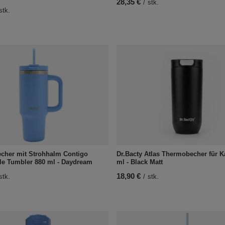
28,35 €
/
stk.
stk.
cher mit Strohhalm Contigo
Dr.Bacty Atlas Thermobecher für Ka
lle Tumbler 880 ml - Daydream
ml - Black Matt
18,90 €
stk.
/
stk.