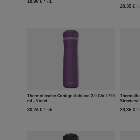
18,90 €
/
stk.
28,35 €
/
Thermoflasche Contigo Ashland 2.0 Chill 720
Thermalbe
ml - Violet
Streetervi
30,24 €
28,35 €
/
stk.
/