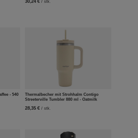
30,24 €
/
stk.
ffee - 540
Thermalbecher mit Strohhalm Contigo
Streeterville Tumbler 880 ml - Oatmilk
28,35 €
/
stk.