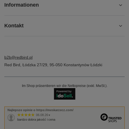
Informationen
Kontakt
b2b@redbird.pl
Red Bird
,
Łódzka 27/29
,
95-050
Konstantynów Łódzki
Im Shop präsentieren wir die Nettopreise (exkl. MwSt.).
Najlepsze opinie o https://meskarzecz.com/
06.08.26
▼
bardzo dobra jakość i cena