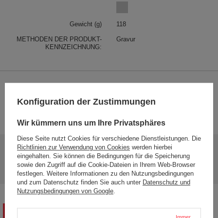
Gewicht (g)
118
METHODEN DER PRODUKT-
Gravur
KENNZEICHNUNG:
24 MONATE
Konfiguration der Zustimmungen
Garantie 24 Monate ab Kaufdatum. Für den Anspruch ist ein Kaufnachweis
erforderlich.
Wir kümmern uns um Ihre Privatsphäres
Diese Seite nutzt Cookies für verschiedene Dienstleistungen. Die
Brauchen Sie Hilfe? Haben Sie Fragen?
Richtlinien zur Verwendung von Cookies
werden hierbei
eingehalten. Sie können die Bedingungen für die Speicherung
Stellen Sie eine Frage, und wir werden
sowie den Zugriff auf die Cookie-Dateien in Ihrem Web-Browser
Stelle eine Frage
umgehend antworten und die interessantesten
Fragen und Antworten für andere veröffentlichen.
festlegen. Weitere Informationen zu den Nutzungsbedingungen
und zum Datenschutz finden Sie auch unter
Datenschutz und
Nutzungsbedingungen von Google
.
IHRE BEWERTUNG SCHREIBEN
Immer