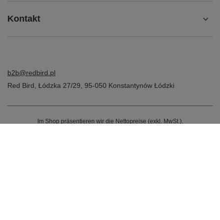
Kontakt
b2b@redbird.pl
Red Bird
,
Łódzka 27/29
,
95-050
Konstantynów Łódzki
Im Shop präsentieren wir die Nettopreise (exkl. MwSt.).
Selected top reviews for
There are no reviews yet.