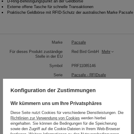
D-Ring-Befestigungspunkt an der Geldbörse
Externe offene Tasche für schnelle Transaktionen
Praktische Geldbörse mit RFID-Schutz der australischen Marke Pacsafe
Marke
Pacsafe
Für dieses Produkt zuständige
Red Bird GmbH
Mehr
Stelle in der EU
Symbol
PRF11085146
Serie
Pacsafe - RFIDsafe
Garantie
24 Monate
Konfiguration der Zustimmungen
Wartungsanweisungen
Pacsafe
Mehr
Status
Neu
Wir kümmern uns um Ihre Privatsphäres
Farbe
Grau
Diese Seite nutzt Cookies für verschiedene Dienstleistungen. Die
Richtlinien zur Verwendung von Cookies
werden hierbei
eingehalten. Sie können die Bedingungen für die Speicherung
sowie den Zugriff auf die Cookie-Dateien in Ihrem Web-Browser
Gewicht (g)
50