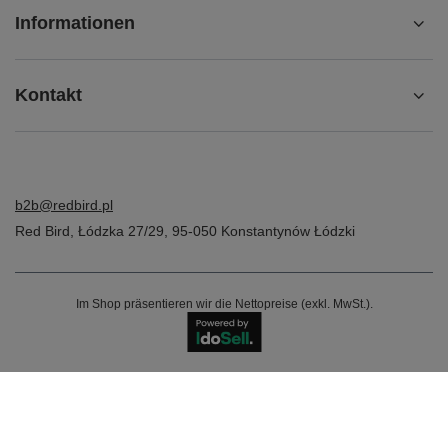
Informationen
Kontakt
b2b@redbird.pl
Red Bird
,
Łódzka 27/29
,
95-050
Konstantynów Łódzki
Im Shop präsentieren wir die Nettopreise (exkl. MwSt.).
Najlepsze opinie o https://meskarzecz.com/
06.08.26
▼
bardzo dobra jakość i cena