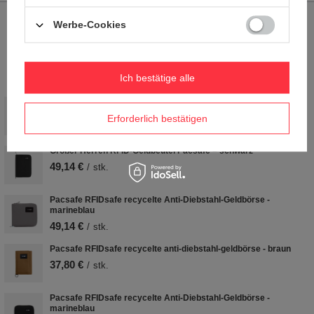
Werbe-Cookies
24 MONATE
Garantie 24 Monate ab Kaufdatum. Für den Anspruch ist ein Kaufnachweis
erforderlich.
Ich bestätige alle
Doppelte anti-diebstahl-geldbörse mit RFIDsafe - braun
21,74 €
Erforderlich bestätigen
/
stk.
Großer Herren RFID-Geldbeutel Pacsafe – schwarz
49,14 €
/
stk.
Pacsafe RFIDsafe recycelte Anti-Diebstahl-Geldbörse -
marineblau
49,14 €
/
stk.
Pacsafe RFIDsafe recycelte anti-diebstahl-geldbörse - braun
37,80 €
/
stk.
Pacsafe RFIDsafe recycelte Anti-Diebstahl-Geldbörse -
marineblau