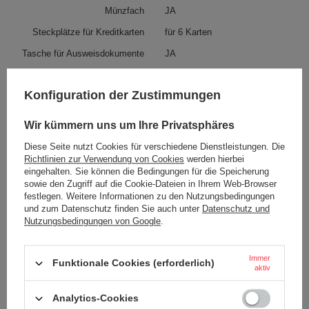
Münzfach
JA
Steckplätze für Kreditkarten
für 6 Karten
Tasche für Ausweisdokumente
JA
Gewicht (g)
50 g
Konfiguration der Zustimmungen
Abmessungen
11.5 x 8 x 1,8 cm
Halterung für den Gurt
JA
Wir kümmern uns um Ihre Privatsphäres
Wasserfest
JA
Diese Seite nutzt Cookies für verschiedene Dienstleistungen. Die
Richtlinien zur Verwendung von Cookies
werden hierbei
Material
recycelter Polyester
eingehalten. Sie können die Bedingungen für die Speicherung
Sicherheitsmerkmale zur
Ja
sowie den Zugriff auf die Cookie-Dateien in Ihrem Web-Browser
Diebstahlsicherung
festlegen. Weitere Informationen zu den Nutzungsbedingungen
und zum Datenschutz finden Sie auch unter
Datenschutz und
Farbe
Grau
Nutzungsbedingungen von Google
.
Geschlecht
Unisex
Immer
Funktionale Cookies (erforderlich)
aktiv
Befestigungsmittel
Klettverschluss
Analytics-Cookies