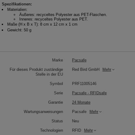
Spezifikationen:
Materialien:
Äußeres: recyceltes Polyester aus PET-Flaschen.
Inneres: recyceltes Polyester aus PET.
Maße (H x B x T): 8 cm x 12 cm x 1 cm
Gewicht: 50 g
Marke
Pacsafe
Für dieses Produkt zuständige
Red Bird GmbH
Mehr
Stelle in der EU
Symbol
PRF11005146
Serie
Pacsafe - RFIDsafe
Garantie
24 Monate
Wartungsanweisungen
Pacsafe
Mehr
Status
Neu
Technologien
RFID
Mehr