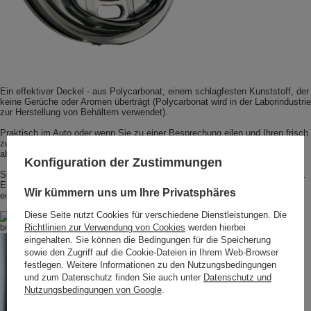
Ein effektiver Deckel - aus Polycarbonat, einem schlagfesten Kunststoff, der
keine Gerüche oder Aromen überträgt (Polycarbonat wird in der Laborindustrie
zur Herstellung von Behältern verwendet).
Praktisch im Auto oder wenn Sie zu einer Besprechung eilen und Ihren frisch
zubereiteten Kaffee nicht zurücklassen wollen. Schützt vor Auslaufen (ist
aber nicht völlig luftdicht).
Konfiguration der Zustimmungen
Silikonboden - ein kleines Detail, aber eines, das das Ganze vervollständigt.
Er schützt den Boden vor Kratzern und ermöglicht es Ihnen, die Tasse mit
Wir kümmern uns um Ihre Privatsphäres
einem angenehmen Gefühl auf dem Tisch abzustellen.
Diese Seite nutzt Cookies für verschiedene Dienstleistungen. Die
Richtlinien zur Verwendung von Cookies
werden hierbei
eingehalten. Sie können die Bedingungen für die Speicherung
sowie den Zugriff auf die Cookie-Dateien in Ihrem Web-Browser
festlegen. Weitere Informationen zu den Nutzungsbedingungen
und zum Datenschutz finden Sie auch unter
Datenschutz und
Nutzungsbedingungen von Google
.