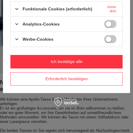
Immer
Funktionale Cookies (erforderlich)
aktiv
Analytics-Cookies
Werbe-Cookies
Ich bestätige alle
Erforderlich bestätigen
Nicht wegwerfen! Reisen Sie mit Ihrem
eigenen Becher.
Wir können eine Apollo-Tasse für die Mitarbeiter Ihres Unternehmens
anfertigen.
Er ist ein großartiges Accessoire, um sie im Büro willkommen zu heißen,
oder ein guter Moment, um ihre Gewohnheiten auf umweltfreundlichere
Methoden umzustellen. Wir können die Tasse mit einem Vollfarbdruck oder
einer Lasergravur versehen.
Die beiden Tassen im Set eignen sich hervorragend als Hochzeitsgeschenk.