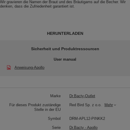
Wir gravieren die Namen der Braut und des Bräutigams auf die Becher. Wir
denken, dass die Zufriedenheit garantiert ist.
HERUNTERLADEN
Sicherheit und Produktressourcen
User manual
Anweisung-Apollo
Marke
Dr.Bacty-Outlet
Für dieses Produkt zuständige
Red Bird Sp. z o.o.
Mehr
Stelle in der EU
Symbol
DRM-APL12-PINKK2
Serie
Dr.Bacty - Apollo