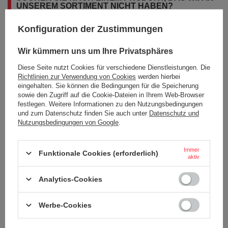
UNSEREM SORTIMENT NICHT HABEN?
Konfiguration der Zustimmungen
Wenn Sie ein Produkt in unserem Angebot nicht gefunden haben und es
in unserem Shop kaufen möchten, können Sie ein spezielles Formular
Wir kümmern uns um Ihre Privatsphäres
verwenden und uns eine Beschreibung des gesuchten Artikels
schicken. Um das zu können, müssen Sie
eingeloggen
.
Diese Seite nutzt Cookies für verschiedene Dienstleistungen. Die
Richtlinien zur Verwendung von Cookies
werden hierbei
eingehalten. Sie können die Bedingungen für die Speicherung
sowie den Zugriff auf die Cookie-Dateien in Ihrem Web-Browser
festlegen. Weitere Informationen zu den Nutzungsbedingungen
und zum Datenschutz finden Sie auch unter
Datenschutz und
Nutzungsbedingungen von Google
.
BESTELLUNGEN
Immer
Bestellungsstatus
Funktionale Cookies (erforderlich)
aktiv
Tracking der Bestellung
Analytics-Cookies
Ich möchte die Ware reklamieren
Ich möchte vom Vertrag zurücktreten
Werbe-Cookies
Ich möchte die Ware umtauschen