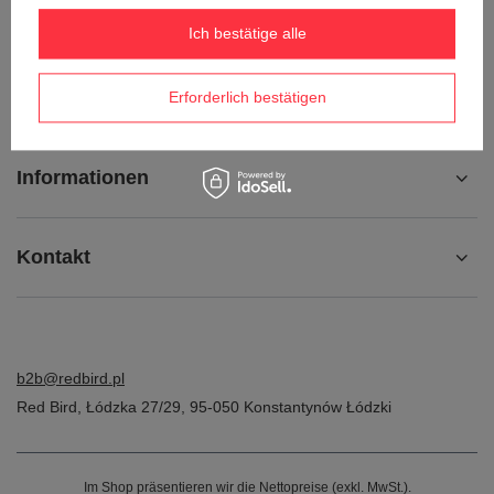
Kontakt
Ich bestätige alle
Konto
Erforderlich bestätigen
Informationen
Kontakt
b2b@redbird.pl
Red Bird
,
Łódzka 27/29
,
95-050
Konstantynów Łódzki
Im Shop präsentieren wir die Nettopreise (exkl. MwSt.).