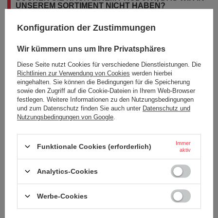
UNSEREM SORTIMENT NICHT HABEN?
Konfiguration der Zustimmungen
Wenn Sie ein Produkt in unserem Angebot nicht gefunden haben und es
in unserem Shop kaufen möchten, können Sie ein spezielles Formular
Wir kümmern uns um Ihre Privatsphäres
verwenden und uns eine Beschreibung des gesuchten Artikels
schicken. Um das zu können, müssen Sie
eingeloggen
.
Diese Seite nutzt Cookies für verschiedene Dienstleistungen. Die
Richtlinien zur Verwendung von Cookies
werden hierbei
eingehalten. Sie können die Bedingungen für die Speicherung
sowie den Zugriff auf die Cookie-Dateien in Ihrem Web-Browser
festlegen. Weitere Informationen zu den Nutzungsbedingungen
und zum Datenschutz finden Sie auch unter
Datenschutz und
Nutzungsbedingungen von Google
.
BESTELLUNGEN
Immer
Bestellungsstatus
Funktionale Cookies (erforderlich)
aktiv
Tracking der Bestellung
Analytics-Cookies
Ich möchte die Ware reklamieren
Ich möchte vom Vertrag zurücktreten
Werbe-Cookies
Ich möchte die Ware umtauschen