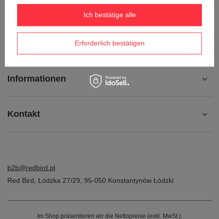
Kontakt
Ich bestätige alle
Konto
Erforderlich bestätigen
Informationen
Kontakt
b2b@redbird.pl
Red Bird
,
Łódzka 27/29
,
95-050
Konstantynów Łódzki
Im Shop präsentieren wir die Nettopreise (exkl. MwSt.).