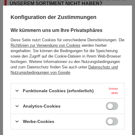
UNSEREM SORTIMENT NICHT HABEN?
Konfiguration der Zustimmungen
Wenn Sie ein Produkt in unserem Angebot nicht gefunden haben und es
in unserem Shop kaufen möchten, können Sie ein spezielles Formular
Wir kümmern uns um Ihre Privatsphäres
verwenden und uns eine Beschreibung des gesuchten Artikels
schicken. Um das zu können, müssen Sie
eingeloggen
.
Diese Seite nutzt Cookies für verschiedene Dienstleistungen. Die
Richtlinien zur Verwendung von Cookies
werden hierbei
eingehalten. Sie können die Bedingungen für die Speicherung
sowie den Zugriff auf die Cookie-Dateien in Ihrem Web-Browser
festlegen. Weitere Informationen zu den Nutzungsbedingungen
und zum Datenschutz finden Sie auch unter
Datenschutz und
Nutzungsbedingungen von Google
.
BESTELLUNGEN
Immer
Bestellungsstatus
Funktionale Cookies (erforderlich)
aktiv
Tracking der Bestellung
Analytics-Cookies
Ich möchte die Ware reklamieren
Ich möchte vom Vertrag zurücktreten
Werbe-Cookies
Ich möchte die Ware umtauschen