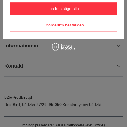
Kontakt
Ich bestätige alle
Konto
Erforderlich bestätigen
Informationen
Kontakt
b2b@redbird.pl
Red Bird
,
Łódzka 27/29
,
95-050
Konstantynów Łódzki
Im Shop präsentieren wir die Nettopreise (exkl. MwSt.).