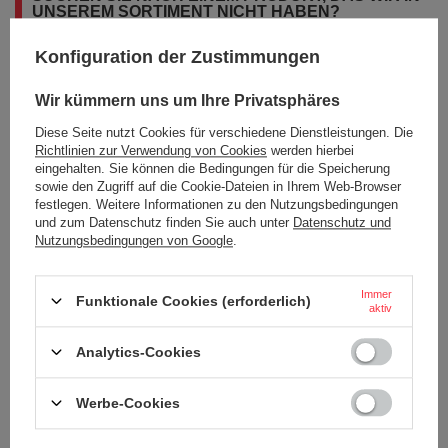
UNSEREM SORTIMENT NICHT HABEN?
Konfiguration der Zustimmungen
Wenn Sie ein Produkt in unserem Angebot nicht gefunden haben und es
in unserem Shop kaufen möchten, können Sie ein spezielles Formular
Wir kümmern uns um Ihre Privatsphäres
verwenden und uns eine Beschreibung des gesuchten Artikels
schicken. Um das zu können, müssen Sie
eingeloggen
.
Diese Seite nutzt Cookies für verschiedene Dienstleistungen. Die
Richtlinien zur Verwendung von Cookies
werden hierbei
eingehalten. Sie können die Bedingungen für die Speicherung
sowie den Zugriff auf die Cookie-Dateien in Ihrem Web-Browser
festlegen. Weitere Informationen zu den Nutzungsbedingungen
und zum Datenschutz finden Sie auch unter
Datenschutz und
Nutzungsbedingungen von Google
.
BESTELLUNGEN
Immer
Bestellungsstatus
Funktionale Cookies (erforderlich)
aktiv
Tracking der Bestellung
Analytics-Cookies
Ich möchte die Ware reklamieren
Ich möchte vom Vertrag zurücktreten
Werbe-Cookies
Ich möchte die Ware umtauschen