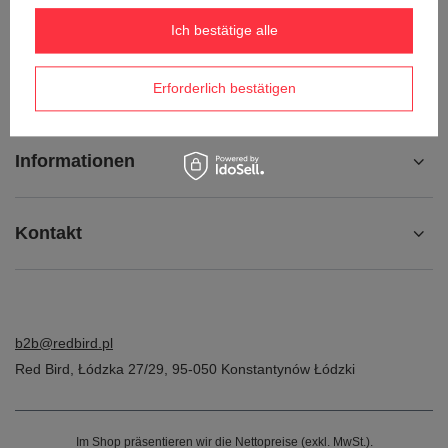
Kontakt
Ich bestätige alle
Konto
Erforderlich bestätigen
Informationen
Kontakt
b2b@redbird.pl
Red Bird
,
Łódzka 27/29
,
95-050
Konstantynów Łódzki
Im Shop präsentieren wir die Nettopreise (exkl. MwSt.).