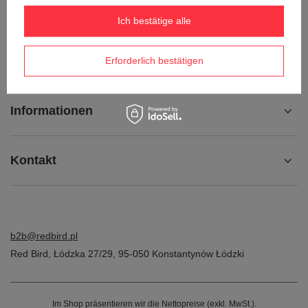
Kontakt
Ich bestätige alle
Konto
Erforderlich bestätigen
Informationen
Kontakt
b2b@redbird.pl
Red Bird
,
Łódzka 27/29
,
95-050
Konstantynów Łódzki
Im Shop präsentieren wir die Nettopreise (exkl. MwSt.).