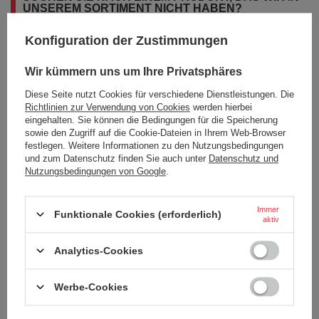
UNSEREM SORTIMENT NICHT HABEN?
Konfiguration der Zustimmungen
Wenn Sie ein Produkt in unserem Angebot nicht gefunden haben und es
in unserem Shop kaufen möchten, können Sie ein spezielles Formular
Wir kümmern uns um Ihre Privatsphäres
verwenden und uns eine Beschreibung des gesuchten Artikels
schicken. Um das zu können, müssen Sie
eingeloggen
.
Diese Seite nutzt Cookies für verschiedene Dienstleistungen. Die
Richtlinien zur Verwendung von Cookies
werden hierbei
eingehalten. Sie können die Bedingungen für die Speicherung
sowie den Zugriff auf die Cookie-Dateien in Ihrem Web-Browser
festlegen. Weitere Informationen zu den Nutzungsbedingungen
und zum Datenschutz finden Sie auch unter
Datenschutz und
Nutzungsbedingungen von Google
.
BESTELLUNGEN
Immer
Bestellungsstatus
Funktionale Cookies (erforderlich)
aktiv
Tracking der Bestellung
Analytics-Cookies
Ich möchte die Ware reklamieren
Ich möchte vom Vertrag zurücktreten
Werbe-Cookies
Ich möchte die Ware umtauschen