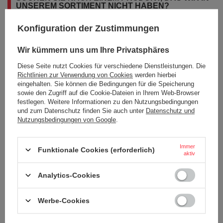
UNSEREM SORTIMENT NICHT HABEN?
Konfiguration der Zustimmungen
Wenn Sie ein Produkt in unserem Angebot nicht gefunden haben und es
in unserem Shop kaufen möchten, können Sie ein spezielles Formular
Wir kümmern uns um Ihre Privatsphäres
verwenden und uns eine Beschreibung des gesuchten Artikels
schicken. Um das zu können, müssen Sie
eingeloggen
.
Diese Seite nutzt Cookies für verschiedene Dienstleistungen. Die
Richtlinien zur Verwendung von Cookies
werden hierbei
eingehalten. Sie können die Bedingungen für die Speicherung
sowie den Zugriff auf die Cookie-Dateien in Ihrem Web-Browser
festlegen. Weitere Informationen zu den Nutzungsbedingungen
und zum Datenschutz finden Sie auch unter
Datenschutz und
Nutzungsbedingungen von Google
.
BESTELLUNGEN
Immer
Bestellungsstatus
Funktionale Cookies (erforderlich)
aktiv
Tracking der Bestellung
Analytics-Cookies
Ich möchte die Ware reklamieren
Ich möchte vom Vertrag zurücktreten
Werbe-Cookies
Ich möchte die Ware umtauschen