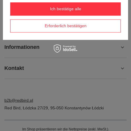
Kontakt
Ich bestätige alle
Konto
Erforderlich bestätigen
Informationen
Kontakt
b2b@redbird.pl
Red Bird
,
Łódzka 27/29
,
95-050
Konstantynów Łódzki
Im Shop präsentieren wir die Nettopreise (exkl. MwSt.).