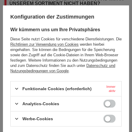
UNSEREM SORTIMENT NICHT HABEN?
Konfiguration der Zustimmungen
Wenn Sie ein Produkt in unserem Angebot nicht gefunden haben und es
in unserem Shop kaufen möchten, können Sie ein spezielles Formular
Wir kümmern uns um Ihre Privatsphäres
verwenden und uns eine Beschreibung des gesuchten Artikels
schicken. Um das zu können, müssen Sie
eingeloggen
.
Diese Seite nutzt Cookies für verschiedene Dienstleistungen. Die
Richtlinien zur Verwendung von Cookies
werden hierbei
eingehalten. Sie können die Bedingungen für die Speicherung
sowie den Zugriff auf die Cookie-Dateien in Ihrem Web-Browser
festlegen. Weitere Informationen zu den Nutzungsbedingungen
und zum Datenschutz finden Sie auch unter
Datenschutz und
Nutzungsbedingungen von Google
.
BESTELLUNGEN
Immer
Bestellungsstatus
Funktionale Cookies (erforderlich)
aktiv
Tracking der Bestellung
Analytics-Cookies
Ich möchte die Ware reklamieren
Ich möchte vom Vertrag zurücktreten
Werbe-Cookies
Ich möchte die Ware umtauschen