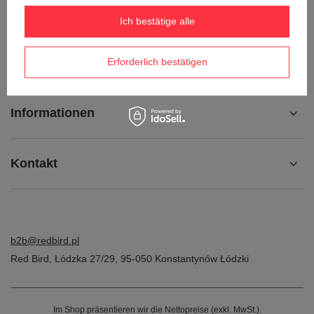
Kontakt
Ich bestätige alle
Konto
Erforderlich bestätigen
Informationen
Kontakt
b2b@redbird.pl
Red Bird
,
Łódzka 27/29
,
95-050
Konstantynów Łódzki
Im Shop präsentieren wir die Nettopreise (exkl. MwSt.).