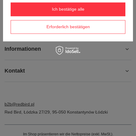
Kontakt
Ich bestätige alle
Konto
Erforderlich bestätigen
Informationen
Kontakt
b2b@redbird.pl
Red Bird
,
Łódzka 27/29
,
95-050
Konstantynów Łódzki
Im Shop präsentieren wir die Nettopreise (exkl. MwSt.).