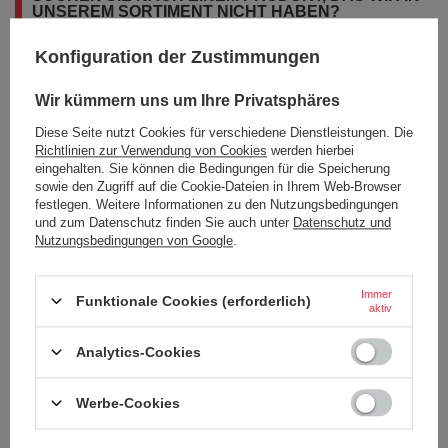
UNSEREM SORTIMENT NICHT HABEN?
Konfiguration der Zustimmungen
Wenn Sie ein Produkt in unserem Angebot nicht gefunden haben und es
in unserem Shop kaufen möchten, können Sie ein spezielles Formular
Wir kümmern uns um Ihre Privatsphäres
verwenden und uns eine Beschreibung des gesuchten Artikels
schicken. Um das zu können, müssen Sie
eingeloggen
.
Diese Seite nutzt Cookies für verschiedene Dienstleistungen. Die
Richtlinien zur Verwendung von Cookies
werden hierbei
eingehalten. Sie können die Bedingungen für die Speicherung
sowie den Zugriff auf die Cookie-Dateien in Ihrem Web-Browser
festlegen. Weitere Informationen zu den Nutzungsbedingungen
und zum Datenschutz finden Sie auch unter
Datenschutz und
Nutzungsbedingungen von Google
.
BESTELLUNGEN
Immer
Bestellungsstatus
Funktionale Cookies (erforderlich)
aktiv
Tracking der Bestellung
Analytics-Cookies
Ich möchte die Ware reklamieren
Ich möchte vom Vertrag zurücktreten
Werbe-Cookies
Ich möchte die Ware umtauschen