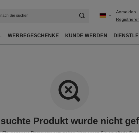
Anmelden
Registriere
L
WERBEGESCHENKE
KUNDE WERDEN
DIENSTL
suchte Produkt wurde nicht ge
 Sie, genauere Parameter anzugeben. Verwenden Sie
erweiterte Suc