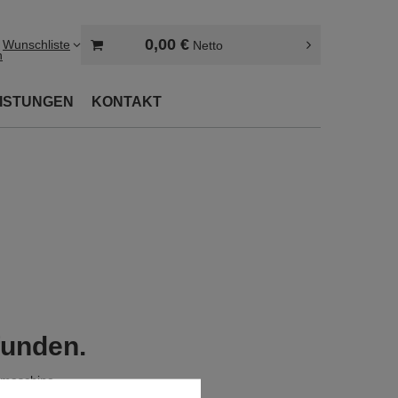
0,00 €
Wunschliste
Netto
n
EISTUNGEN
KONTAKT
funden.
hmaschine
.