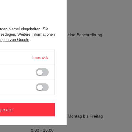
den hierbei eingehalten. Sie
festlegen. Weitere Informationen
zielles Formular verwenden und uns eine Beschreibung
ungen von Google
.
Immer aktiv
Kontakt
Uber Uns
+49 302 016 49 22
b2b@redbird.de
ige alle
Die Helpline ist von Montag bis Freitag
geöffnet unter:
9:00 - 16:00