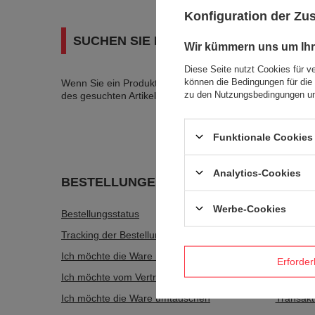
Konfiguration der Z
SUCHEN SIE NACH EINEM PRODUKT, 
Wir kümmern uns um Ihr
Diese Seite nutzt Cookies für v
können die Bedingungen für die 
Wenn Sie ein Produkt in unserem Angebot nicht gefunde
zu den Nutzungsbedingungen un
des gesuchten Artikels schicken. Um das zu können, mü
Funktionale Cookies 
Analytics-Cookies
BESTELLUNGEN
Konto
Werbe-Cookies
Bestellungsstatus
Registri
Tracking der Bestellung
Warenko
Ich möchte die Ware reklamieren
Wunschli
Erforder
Ich möchte vom Vertrag zurücktreten
Liste de
Ich möchte die Ware umtauschen
Transakt