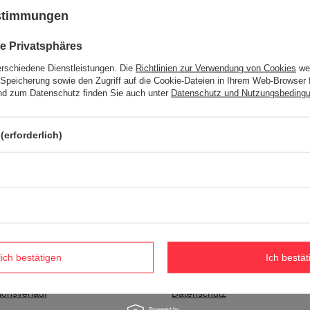
ustimmungen
DAS WIR IN UNSEREM SORTIMENT NICHT HABEN?
e Privatsphäres
erschiedene Dienstleistungen. Die
Richtlinien zur Verwendung von Cookies
wer
Speicherung sowie den Zugriff auf die Cookie-Dateien in Ihrem Web-Browser 
n haben und es in unserem Shop kaufen möchten, können Sie ein spe
d zum Datenschutz finden Sie auch unter
Datenschutz und Nutzungsbeding
ssen Sie
eingeloggen
.
(erforderlich)
Informationen
eren Sie sich als Großhändler
Impressum
rb
Versand
ste
Zahlungsbedingungen
lich bestätigen
Ich bestät
r gekauften Waren
AGB
ionsverlauf
Datenschutz