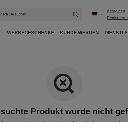
Anmelden
Registriere
L
WERBEGESCHENKE
KUNDE WERDEN
DIENSTL
suchte Produkt wurde nicht ge
 Sie, genauere Parameter anzugeben. Verwenden Sie
erweiterte Suc