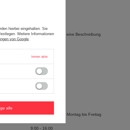
den hierbei eingehalten. Sie
festlegen. Weitere Informationen
zielles Formular verwenden und uns eine Beschreibung
ungen von Google
.
Immer aktiv
Kontakt
Uber Uns
+49 302 016 49 22
b2b@redbird.de
ige alle
Die Helpline ist von Montag bis Freitag
geöffnet unter:
9:00 - 16:00