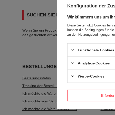
Konfiguration der Z
SUCHEN SIE NACH EINEM PRODUKT, 
Wir kümmern uns um Ihr
Diese Seite nutzt Cookies für v
können die Bedingungen für die 
Wenn Sie ein Produkt in unserem Angebot nicht gefunde
zu den Nutzungsbedingungen un
des gesuchten Artikels schicken. Um das zu können, mü
Funktionale Cookies 
Analytics-Cookies
BESTELLUNGEN
Konto
Werbe-Cookies
Bestellungsstatus
Registri
Tracking der Bestellung
Warenko
Ich möchte die Ware reklamieren
Wunschli
Erforder
Ich möchte vom Vertrag zurücktreten
Liste de
Ich möchte die Ware umtauschen
Transakt