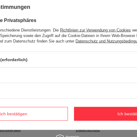
ustimmungen
DAS WIR IN UNSEREM SORTIMENT NICHT HABEN?
e Privatsphäres
erschiedene Dienstleistungen. Die
Richtlinien zur Verwendung von Cookies
wer
Speicherung sowie den Zugriff auf die Cookie-Dateien in Ihrem Web-Browser 
n haben und es in unserem Shop kaufen möchten, können Sie ein spe
d zum Datenschutz finden Sie auch unter
Datenschutz und Nutzungsbeding
ssen Sie
eingeloggen
.
(erforderlich)
Informationen
eren Sie sich als Großhändler
Impressum
rb
Versand
ste
Zahlungsbedingungen
lich bestätigen
Ich bestät
r gekauften Waren
AGB
ionsverlauf
Datenschutz