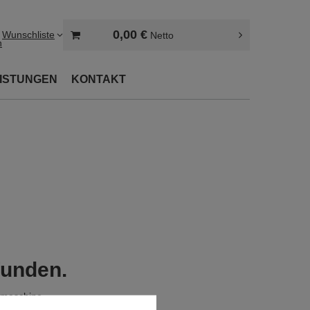
0,00 €
Wunschliste
Netto
n
EISTUNGEN
KONTAKT
funden.
hmaschine
.