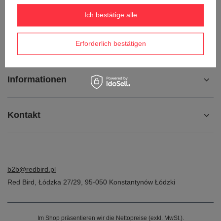
Kontakt
Ich bestätige alle
Konto
Erforderlich bestätigen
Informationen
Kontakt
b2b@redbird.pl
Red Bird
,
Łódzka 27/29
,
95-050
Konstantynów Łódzki
Im Shop präsentieren wir die Nettopreise (exkl. MwSt.).