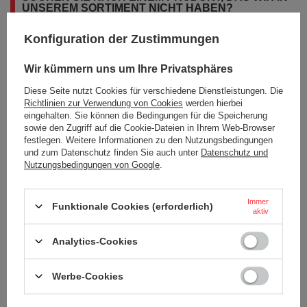
UNSEREM SORTIMENT NICHT HABEN?
Konfiguration der Zustimmungen
Wenn Sie ein Produkt in unserem Angebot nicht gefunden haben und es
in unserem Shop kaufen möchten, können Sie ein spezielles Formular
Wir kümmern uns um Ihre Privatsphäres
verwenden und uns eine Beschreibung des gesuchten Artikels
schicken. Um das zu können, müssen Sie
eingeloggen
.
Diese Seite nutzt Cookies für verschiedene Dienstleistungen. Die
Richtlinien zur Verwendung von Cookies
werden hierbei
eingehalten. Sie können die Bedingungen für die Speicherung
sowie den Zugriff auf die Cookie-Dateien in Ihrem Web-Browser
festlegen. Weitere Informationen zu den Nutzungsbedingungen
und zum Datenschutz finden Sie auch unter
Datenschutz und
Nutzungsbedingungen von Google
.
BESTELLUNGEN
Immer
Bestellungsstatus
Funktionale Cookies (erforderlich)
aktiv
Tracking der Bestellung
Analytics-Cookies
Ich möchte die Ware reklamieren
Ich möchte vom Vertrag zurücktreten
Werbe-Cookies
Ich möchte die Ware umtauschen