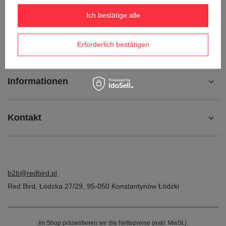
Kontakt
Ich bestätige alle
Konto
Erforderlich bestätigen
Informationen
Kontakt
b2b@redbird.pl
Red Bird
,
Łódzka 27/29
,
95-050
Konstantynów Łódzki
Im Shop präsentieren wir die Nettopreise (exkl. MwSt.).