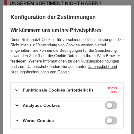
UNSEREM SORTIMENT NICHT HABEN?
Konfiguration der Zustimmungen
Wenn Sie ein Produkt in unserem Angebot nicht gefunden haben und es
in unserem Shop kaufen möchten, können Sie ein spezielles Formular
Wir kümmern uns um Ihre Privatsphäres
verwenden und uns eine Beschreibung des gesuchten Artikels
schicken. Um das zu können, müssen Sie
eingeloggen
.
Diese Seite nutzt Cookies für verschiedene Dienstleistungen. Die
Richtlinien zur Verwendung von Cookies
werden hierbei
eingehalten. Sie können die Bedingungen für die Speicherung
sowie den Zugriff auf die Cookie-Dateien in Ihrem Web-Browser
festlegen. Weitere Informationen zu den Nutzungsbedingungen
und zum Datenschutz finden Sie auch unter
Datenschutz und
Nutzungsbedingungen von Google
.
BESTELLUNGEN
Immer
Bestellungsstatus
Funktionale Cookies (erforderlich)
aktiv
Tracking der Bestellung
Analytics-Cookies
Ich möchte die Ware reklamieren
Ich möchte vom Vertrag zurücktreten
Werbe-Cookies
Ich möchte die Ware umtauschen